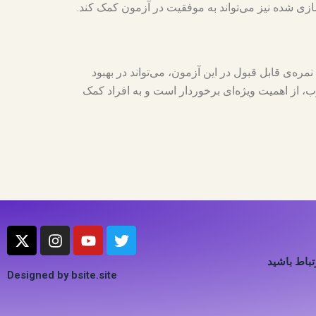
ازی شده نیز می‌تواند به موفقیت در آزمون کمک کند.
ت نمره‌ی قابل قبول در این آزمون، می‌تواند در بهبود
، از اهمیت ویژه‌ای برخوردار است و به افراد کمک
X
I
Y
T
-
n
o
w
t
s
u
i
رتباط باشید
w
t
t
t
Designed by bsite.site
i
a
u
t
t
g
b
e