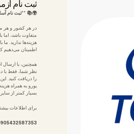
ثبت نام آزمون
🌍📚 **ثبت نام آسان
در هر کشور و هر م
متفاوت باشد، اما با
هزینه‌ها ندارید. ما
اطمینان می‌دهیم که
همچنین، با ارسال 
نظر شما، فقط با د
را دریافت کنید. این 
یورو به همراه هزین
بسیار کمتر از سای
برای اطلاعات بیشتر 
0905432587353