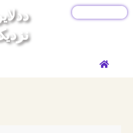
رش
ددلای
ه
پذیرش دانشگاه آلمان
حتوا
نزدی